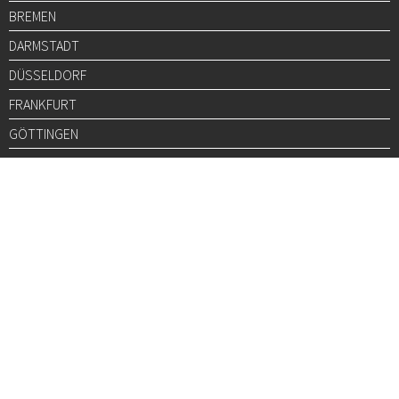
BREMEN
DARMSTADT
DÜSSELDORF
FRANKFURT
GÖTTINGEN
GRAZ
HALLE
HAMBURG
HANNOVER
HEIDELBERG
JENA
KARLSRUHE